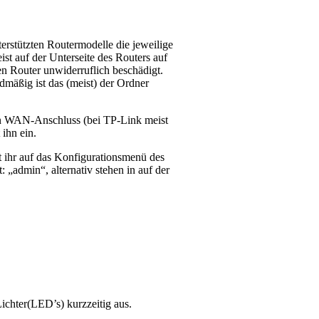
nterstützten Routermodelle die jeweilige
st auf der Unterseite des Routers auf
ren Router unwiderruflich beschädigt.
rdmäßig ist das (meist) der Ordner
 den WAN-Anschluss (bei TP-Link meist
ihn ein.
mt ihr auf das Konfigurationsmenü des
 „admin“, alternativ stehen in auf der
Lichter(LED’s) kurzzeitig aus.