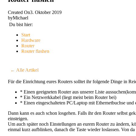
Created On
3. Oktober 2019
by
Michael
Du bist hier:
Start
Hardware
Router
Router flashen
← Alle Artikel
Für die Einrichtung eures Routers solltet ihr folgende Dinge in Re
* Einen geeigneten Router aus unserer Liste aussuchen(kommt
* Ein Netzwerkkabel (liegt meist beim Router bei)
* Einen eingeschalteten PC/Laptop mit Ethernetbuchse un
Dann kann es auch schon losgehen. Falls ihr den Router selbst gekau
einsteigen.
Um auch später noch Einstellungen an eurem Router zu ändern, kön
einmal kurz aufblinken, danach die Taste wieder loslassen. Von da 