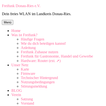
Zum
Freifunk Donau-Ries e.V.
Inhalt
Dein freies WLAN im Landkreis Donau-Ries.
springen
Zum
Menü
Inhalt
springen
Home
Was ist Freifunk?
Häufige Fragen
Wie du dich beteiligen kannst!
Anleitung
Freifunk Zuhause nutzen
Freifunk für Gastronomie, Handel und Gewerbe
Hardware: Router (ext. ➚)
Unser Netz
Karte
Firmware
Technischer Hintergrund
Nutzungsbedingungen
Störungsmeldung
BLOG
Verein
Satzung
Vorstand