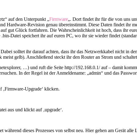
etz“ auf den Unterpunkt „
Firmware
„. Dort findet ihr für die von uns u
und Hardware-Revision genau übereinstimmt. Diese Daten findet ihr mei
 auf gut Glück fortfahren. Die Wahrscheinlichkeit ist hoch, dass ihr eu
.bin-Datei speichert ihr auf euren PC, wo ihr sie wieder findet (standa
Dabei solltet ihr darauf achten, dass ihr das Netzwerkkabel nicht in
 meist gelb). Anschließend steckt ihr den Router an Strom und schaltet 
netexplorer, …) und ruft die Seite http://192.168.0.1/ auf – damit kom
 versuchen. In der Regel ist der Anmeldename: „admin“ und das Passwort:
f ‚Firmware-Upgrade‘ klicken.
tei aus und klickt auf ‚upgrade‘.
rtet während dieses Prozesses von selbst neu. Hier gehen am Gerät alle 