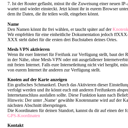
7. Ist der Router geflasht, müsst ihr die Zuweisung einer neuen 
wartet und wieder einsteckt. Jetzt könnt ihr in eurem Browser unter
dem ihr Daten, die ihr teilen wollt, eingeben könnt.
Name
Den Namen könnt ihr frei wählen, er taucht später auf der
Knotenk
Wir empfehlen für eine einheitliche Dokumentation jedoch ffXX
XXX steht dabei für die ersten drei Buchstaben deines Ortes.
Mesh-VPN aktivieren
Wenn ihr euer Internet für Freifunk zur Verfügung stellt, baut 
in der Nähe, ohne Mesh-VPN oder mit ausgefallener Internetverbind
mit freien Internet. Falls eure Internetleitung nicht viel hergibt, 
von eurem Internet ihr anderen zur Verfügung stellt.
Knoten auf der Karte anzeigen
Ein grafisches Schmankerl. Durch das Aktivieren dieser Einstellun
verfolgt werden und ihr könnt euch mit anderen Freifunkern abspr
Internetanschluss ausfallen sollte. Diese Funktion kann nach Belie
Hinweis: Der unter ‚Name‘ gewählte Knotenname wird auf der Karte 
nächsten Abschnitt überspringen.
Die Koordinaten für deinen Standort, kannst du dir auf einen der 
GPS-Koordinaten
Kontakt