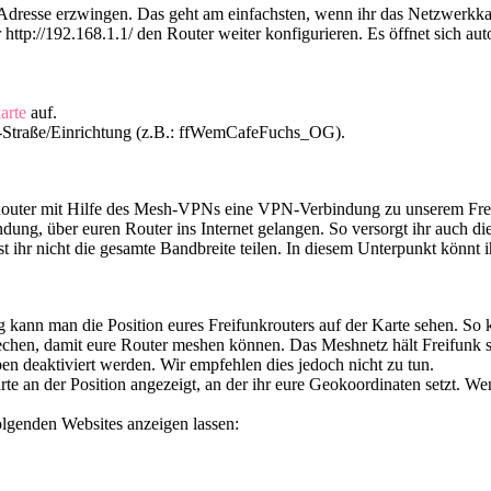
IP-Adresse erzwingen. Das geht am einfachsten, wenn ihr das Netzwerkk
 http://192.168.1.1/ den Router weiter konfigurieren. Es öffnet sich au
arte
auf.
X-Straße/Einrichtung (z.B.: ffWemCafeFuchs_OG).
der Router mit Hilfe des Mesh-VPNs eine VPN-Verbindung zu unserem F
ung, über euren Router ins Internet gelangen. So versorgt ihr auch die
müsst ihr nicht die gesamte Bandbreite teilen. In diesem Unterpunkt könnt 
g kann man die Position eures Freifunkrouters auf der Karte sehen. So 
echen, damit eure Router meshen können. Das Meshnetz hält Freifunk s
ben deaktiviert werden. Wir empfehlen dies jedoch nicht zu tun.
an der Position angezeigt, an der ihr eure Geokoordinaten setzt. Wenn
folgenden Websites anzeigen lassen: