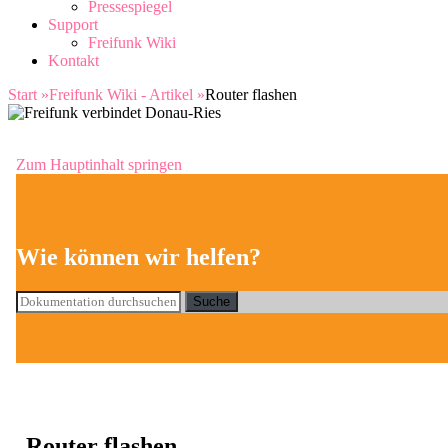
Pressespiegel
Support
Freifunk Wiki
Kontakt
Start
»
Freifunk Wiki - Artikel
»
Router flashen
Zum Hauptinhalt springen
Wie können wir helfen?
Suche
Router flashen