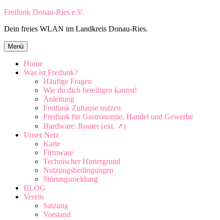
Zum
Freifunk Donau-Ries e.V.
Inhalt
Dein freies WLAN im Landkreis Donau-Ries.
springen
Zum
Menü
Inhalt
springen
Home
Was ist Freifunk?
Häufige Fragen
Wie du dich beteiligen kannst!
Anleitung
Freifunk Zuhause nutzen
Freifunk für Gastronomie, Handel und Gewerbe
Hardware: Router (ext. ➚)
Unser Netz
Karte
Firmware
Technischer Hintergrund
Nutzungsbedingungen
Störungsmeldung
BLOG
Verein
Satzung
Vorstand