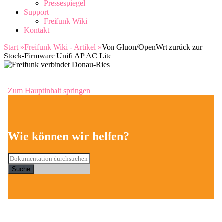
Pressespiegel
Support
Freifunk Wiki
Kontakt
Start
»
Freifunk Wiki - Artikel
»
Von Gluon/OpenWrt zurück zur
Stock-Firmware Unifi AP AC Lite
Zum Hauptinhalt springen
Wie können wir helfen?
Suche