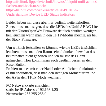
https://freifunk-lippe.de/technik/howtos/ubiquiti-unifi-ac-mesh-
flashen-und-back-to-stock/
https://help.ui.com/hc/en-us/articles/204910134-
Understanding-Device-LED-Status-Indicators
Leider haben mir diese aber nur bedingt weitergeholfen.
Zuerst muss man sagen, dass die LEDs des Unifi AP AC Lite
mit der Gluon/OpenWrt Firmware deutlich deutlich weniger
hell leuchten wenn man in den TFTP-Modus möchte, als bei
der Stock-Firmware.
Um wirklich feststellen zu können, wie die LEDs tatsächlich
leuchten, muss man den Raum sehr abdunkeln bzw. hat das
bei mir auch nicht geholfen und ich musste das Gerät
aufmachen. Hier kommt man auch deutlich besser an den
Reset Button.
Probiert man es mit einer Nadel oder Ähnlichem funktioniert
es nur sporadisch, dass man den richtigen Moment trifft und
der AP in den TFTP-Mode wechselt.
PC Netzwerkkarte einrichten:
statische IP-Adresse: 192.168.1.25
Netzmaske: 255.255.255.0