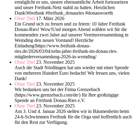
ermöglicht es uns, unsere ehrenamtliche Arbeit fortzusetzen
und unser Freifunk-Netz stabil zu halten. Herzlichen
Dank!#freifunk #freifunk_donauries #donauwoerth
Ohne Titel
17. März 2026
Ein Grund sich zu freuen und zu feiern: 10 Jahre Freifunk
Donau-Ries! Wow!Und morgen Abend wählen wir für die
kommenden zwei Jahre auf unserer Vereinsversammlung in
Wemding den neuen Vorstand! Herzliche
Einladung!https://www.freifunk-donau-
ries.de/2026/03/04/zehn-jahre-freifunk-im-donau-ries-
mitgliederversammlung-2026-in-wemding/
Ohne Titel
23. November 2025
Auch die Stadt Nördlingen hat uns wieder mit einer Spende
von mehreren Hundert Euro bedacht! Wir freuen uns, vielen
Dank!
Ohne Titel
23. November 2025
Wir bedanken uns bei der Firma Grenzebach
(https://www.grenzebach.com/de/) für Ihre großzügige
Spende an Freifunk Donau-Ries e.V.
Ohne Titel
23. November 2025
Am 3. Und 4. Januar 2026 stellen wir in Bäumenheim beim
24-h-Schwimmen Freifunk für die Orga und hoffentlich auch
für den Rest zur Verfügung.