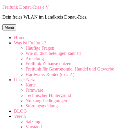
Zum
Freifunk Donau-Ries e.V.
Inhalt
Dein freies WLAN im Landkreis Donau-Ries.
springen
Zum
Menü
Inhalt
springen
Home
Was ist Freifunk?
Häufige Fragen
Wie du dich beteiligen kannst!
Anleitung
Freifunk Zuhause nutzen
Freifunk für Gastronomie, Handel und Gewerbe
Hardware: Router (ext. ➚)
Unser Netz
Karte
Firmware
Technischer Hintergrund
Nutzungsbedingungen
Störungsmeldung
BLOG
Verein
Satzung
Vorstand