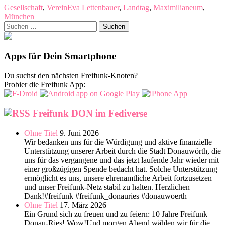
Gesellschaft
,
Verein
Eva Lettenbauer
,
Landtag
,
Maximilianeum
,
München
Suchen
nach:
Apps für Dein Smartphone
Du suchst den nächsten Freifunk-Knoten?
Probier die Freifunk App:
Freifunk DON im Fediverse
Ohne Titel
9. Juni 2026
Wir bedanken uns für die Würdigung und aktive finanzielle
Unterstützung unserer Arbeit durch die Stadt Donauwörth, die
uns für das vergangene und das jetzt laufende Jahr wieder mit
einer großzügigen Spende bedacht hat. Solche Unterstützung
ermöglicht es uns, unsere ehrenamtliche Arbeit fortzusetzen
und unser Freifunk-Netz stabil zu halten. Herzlichen
Dank!#freifunk #freifunk_donauries #donauwoerth
Ohne Titel
17. März 2026
Ein Grund sich zu freuen und zu feiern: 10 Jahre Freifunk
Donau-Ries! Wow!Und morgen Abend wählen wir für die