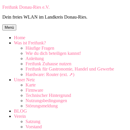
Zum
Freifunk Donau-Ries e.V.
Inhalt
Dein freies WLAN im Landkreis Donau-Ries.
springen
Zum
Menü
Inhalt
springen
Home
Was ist Freifunk?
Häufige Fragen
Wie du dich beteiligen kannst!
Anleitung
Freifunk Zuhause nutzen
Freifunk für Gastronomie, Handel und Gewerbe
Hardware: Router (ext. ➚)
Unser Netz
Karte
Firmware
Technischer Hintergrund
Nutzungsbedingungen
Störungsmeldung
BLOG
Verein
Satzung
Vorstand