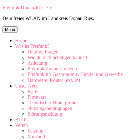
Zum
Freifunk Donau-Ries e.V.
Inhalt
Dein freies WLAN im Landkreis Donau-Ries.
springen
Zum
Menü
Inhalt
springen
Home
Was ist Freifunk?
Häufige Fragen
Wie du dich beteiligen kannst!
Anleitung
Freifunk Zuhause nutzen
Freifunk für Gastronomie, Handel und Gewerbe
Hardware: Router (ext. ➚)
Unser Netz
Karte
Firmware
Technischer Hintergrund
Nutzungsbedingungen
Störungsmeldung
BLOG
Verein
Satzung
Vorstand