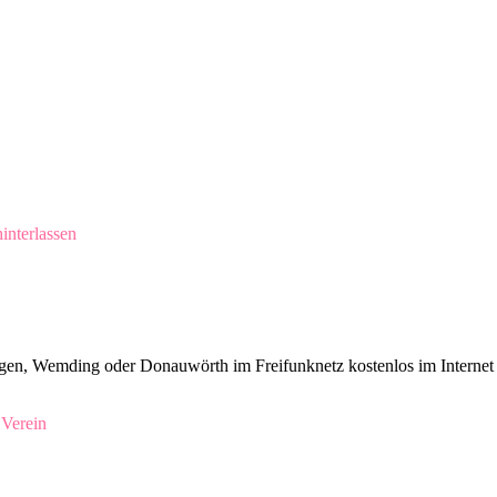
nterlassen
n, Wemding oder Donauwörth im Freifunknetz kostenlos im Internet sur
,
Verein