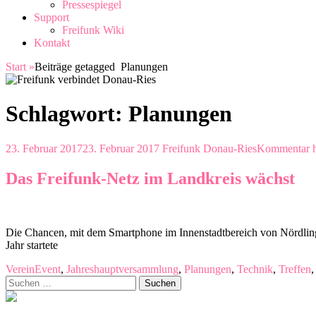
Pressespiegel
Support
Freifunk Wiki
Kontakt
Start
»
Beiträge getagged
Planungen
Schlagwort:
Planungen
23. Februar 2017
23. Februar 2017
Freifunk Donau-Ries
Kommentar hi
Das Freifunk-Netz im Landkreis wächst
Die Chancen, mit dem Smartphone im Innenstadtbereich von Nördlinge
Jahr startete
Verein
Event
,
Jahreshauptversammlung
,
Planungen
,
Technik
,
Treffen
Suchen
nach: