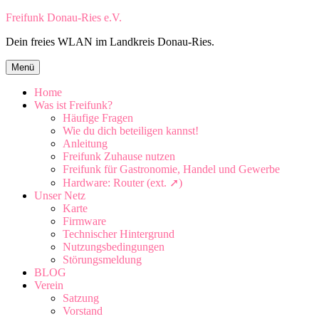
Zum
Freifunk Donau-Ries e.V.
Inhalt
Dein freies WLAN im Landkreis Donau-Ries.
springen
Zum
Menü
Inhalt
springen
Home
Was ist Freifunk?
Häufige Fragen
Wie du dich beteiligen kannst!
Anleitung
Freifunk Zuhause nutzen
Freifunk für Gastronomie, Handel und Gewerbe
Hardware: Router (ext. ➚)
Unser Netz
Karte
Firmware
Technischer Hintergrund
Nutzungsbedingungen
Störungsmeldung
BLOG
Verein
Satzung
Vorstand