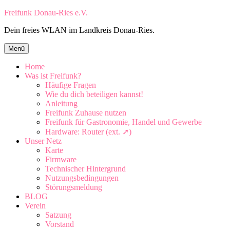
Zum
Freifunk Donau-Ries e.V.
Inhalt
Dein freies WLAN im Landkreis Donau-Ries.
springen
Zum
Menü
Inhalt
springen
Home
Was ist Freifunk?
Häufige Fragen
Wie du dich beteiligen kannst!
Anleitung
Freifunk Zuhause nutzen
Freifunk für Gastronomie, Handel und Gewerbe
Hardware: Router (ext. ➚)
Unser Netz
Karte
Firmware
Technischer Hintergrund
Nutzungsbedingungen
Störungsmeldung
BLOG
Verein
Satzung
Vorstand