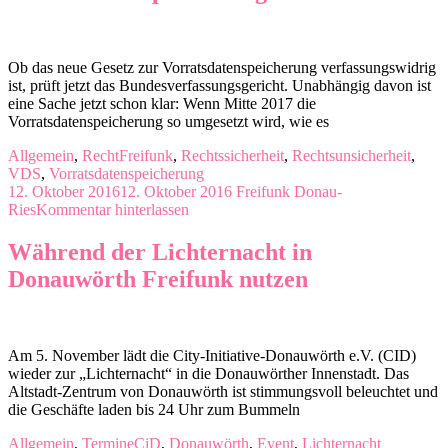
Ob das neue Gesetz zur Vorratsdatenspeicherung verfassungswidrig
ist, prüft jetzt das Bundesverfassungsgericht. Unabhängig davon ist
eine Sache jetzt schon klar: Wenn Mitte 2017 die
Vorratsdatenspeicherung so umgesetzt wird, wie es
Allgemein
,
Recht
Freifunk
,
Rechtssicherheit
,
Rechtsunsicherheit
,
VDS
,
Vorratsdatenspeicherung
12. Oktober 2016
12. Oktober 2016
Freifunk Donau-
Ries
Kommentar hinterlassen
Während der Lichternacht in
Donauwörth Freifunk nutzen
Am 5. November lädt die City-Initiative-Donauwörth e.V. (CID)
wieder zur „Lichternacht“ in die Donauwörther Innenstadt. Das
Altstadt-Zentrum von Donauwörth ist stimmungsvoll beleuchtet und
die Geschäfte laden bis 24 Uhr zum Bummeln
Allgemein
,
Termine
CiD
,
Donauwörth
,
Event
,
Lichternacht