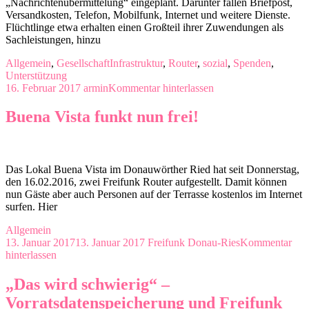
„Nachrichtenübermittelung“ eingeplant. Darunter fallen Briefpost,
Versandkosten, Telefon, Mobilfunk, Internet und weitere Dienste.
Flüchtlinge etwa erhalten einen Großteil ihrer Zuwendungen als
Sachleistungen, hinzu
Allgemein
,
Gesellschaft
Infrastruktur
,
Router
,
sozial
,
Spenden
,
Unterstützung
16. Februar 2017
armin
Kommentar hinterlassen
Buena Vista funkt nun frei!
Das Lokal Buena Vista im Donauwörther Ried hat seit Donnerstag,
den 16.02.2016, zwei Freifunk Router aufgestellt. Damit können
nun Gäste aber auch Personen auf der Terrasse kostenlos im Internet
surfen. Hier
Allgemein
13. Januar 2017
13. Januar 2017
Freifunk Donau-Ries
Kommentar
hinterlassen
„Das wird schwierig“ –
Vorratsdatenspeicherung und Freifunk