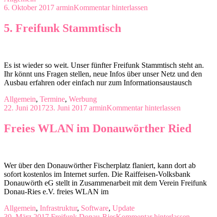
6. Oktober 2017
armin
Kommentar hinterlassen
5. Freifunk Stammtisch
Es ist wieder so weit. Unser fünfter Freifunk Stammtisch steht an.
Ihr könnt uns Fragen stellen, neue Infos über unser Netz und den
Ausbau erfahren oder einfach nur zum Informationsaustausch
Allgemein
,
Termine
,
Werbung
22. Juni 2017
23. Juni 2017
armin
Kommentar hinterlassen
Freies WLAN im Donauwörther Ried
Wer über den Donauwörther Fischerplatz flaniert, kann dort ab
sofort kostenlos im Internet surfen. Die Raiffeisen-Volksbank
Donauwörth eG stellt in Zusammenarbeit mit dem Verein Freifunk
Donau-Ries e.V. freies WLAN im
Allgemein
,
Infrastruktur
,
Software
,
Update
30. März 2017
Freifunk Donau-Ries
Kommentar hinterlassen