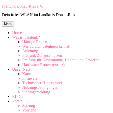
Zum
Freifunk Donau-Ries e.V.
Inhalt
Dein freies WLAN im Landkreis Donau-Ries.
springen
Zum
Menü
Inhalt
springen
Home
Was ist Freifunk?
Häufige Fragen
Wie du dich beteiligen kannst!
Anleitung
Freifunk Zuhause nutzen
Freifunk für Gastronomie, Handel und Gewerbe
Hardware: Router (ext. ➚)
Unser Netz
Karte
Firmware
Technischer Hintergrund
Nutzungsbedingungen
Störungsmeldung
BLOG
Verein
Satzung
Vorstand